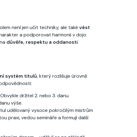
olem není jen učit techniky, ale také
vést
h charakter a podporovat harmonii v dojo.
 na
důvěře, respektu a oddanosti
.
ní systém titulů
, který rozlišuje úrovně
 odpovědnosti:
 Obvykle držitel 2. nebo 3. danu.
danu výše.
 titul udělovaný vysoce pokročilým mistrům
tou praxi, vedou semináře a formují další