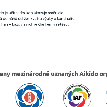
ido je učitel tím, kdo ukazuje směr, ale
lů pomáhá udržet kvalitu výuky a kontinuitu
šihan – každý z nich je článkem v řetězci,
eny mezinárodně uznaných Aikido or