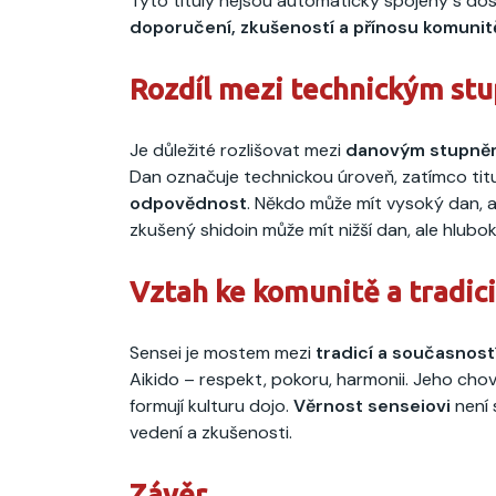
Tyto tituly nejsou automaticky spojeny s do
doporučení, zkušeností a přínosu komunit
Rozdíl mezi technickým st
Je důležité rozlišovat mezi
danovým stupně
Dan označuje technickou úroveň, zatímco titu
odpovědnost
. Někdo může mít vysoký dan, a
zkušený shidoin může mít nižší dan, ale hlub
Vztah ke komunitě a tradici
Sensei je mostem mezi
tradicí a současnost
Aikido – respekt, pokoru, harmonii. Jeho cho
formují kulturu dojo.
Věrnost senseiovi
není 
vedení a zkušenosti.
Závěr