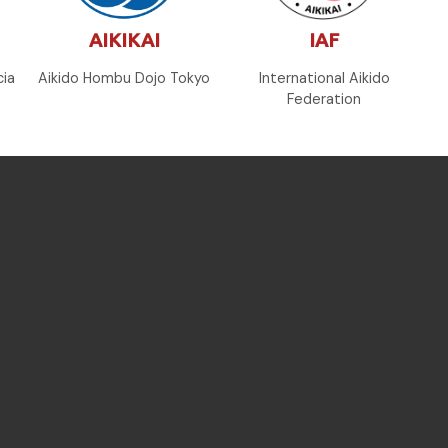
AIKIKAI
IAF
cia
Aikido Hombu Dojo Tokyo
International Aikido
Federation