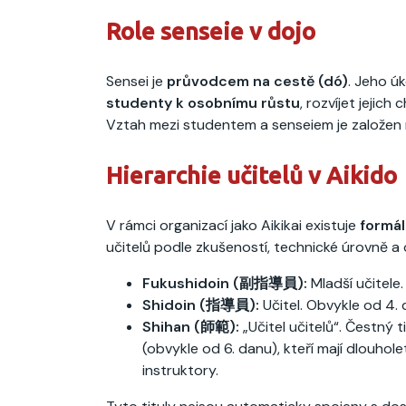
Role senseie v dojo
Sensei je
průvodcem na cestě (dó)
. Jeho úk
studenty k osobnímu růstu
, rozvíjet jejic
Vztah mezi studentem a senseiem je založen
Hierarchie učitelů v Aikido
V rámci organizací jako Aikikai existuje
formál
učitelů podle zkušeností, technické úrovně a
Fukushidoin (副指導員):
Mladší učitele.
Shidoin (指導員):
Učitel. Obvykle od 4. 
Shihan (師範):
„Učitel učitelů“. Čestný
(obvykle od 6. danu), kteří mají dlouhole
instruktory.