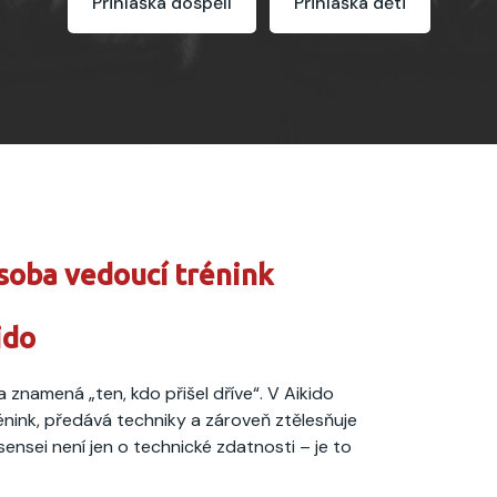
Přihláška dospělí
Přihláška děti
osoba vedoucí trénink
ido
 znamená „ten, kdo přišel dříve“. V Aikido
rénink, předává techniky a zároveň ztělesňuje
sensei není jen o technické zdatnosti – je to