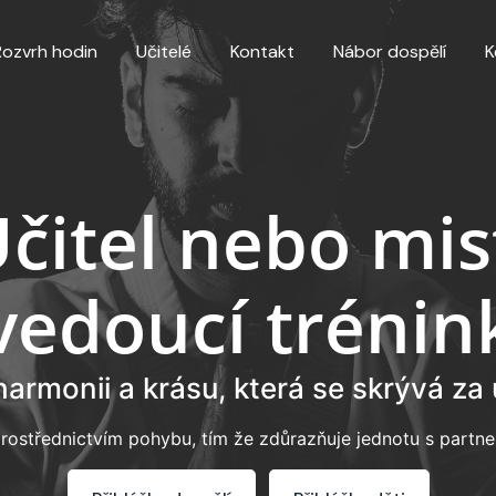
Rozvrh hodin
Učitelé
Kontakt
Nábor dospělí
K
Učitel nebo mis
vedoucí trénin
armonii a krásu, která se skrývá za
 prostřednictvím pohybu, tím že zdůrazňuje jednotu s partne