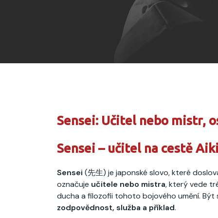
Sensei: Učitel nebo mistr, 
Sensei – učitel na cestě Aik
Sensei
(先生) je japonské slovo, které doslova
označuje
učitele nebo mistra
, který vede t
ducha a filozofii tohoto bojového umění. Být 
zodpovědnost, služba a příklad
.