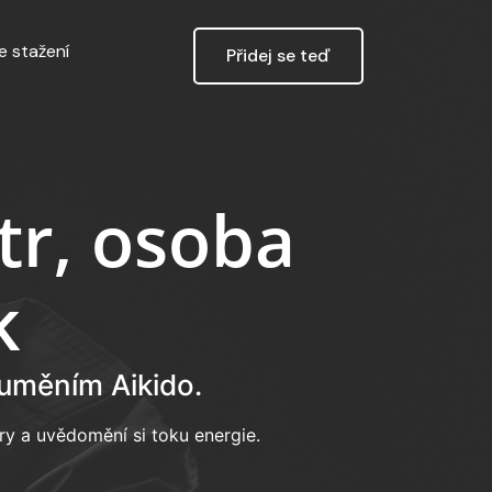
e stažení
Přidej se teď
tr, osoba
k
 uměním Aikido.
ry a uvědomění si toku energie.