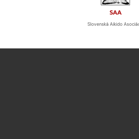
SAA
Slovenská Aikido Asociá