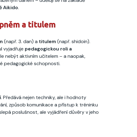
saženým danem – udělují se na základě
ě Aikido
.
upněm a titulem
m
(např. 3. dan) a
titulem
(např. shidoin).
l vyjadřuje
pedagogickou roli a
le nebýt aktivním učitelem – a naopak,
oké pedagogické schopnosti.
í
. Předává nejen techniky, ale i hodnoty
vání, způsob komunikace a přístup k tréninku
slepá poslušnost, ale vyjádření důvěry v jeho