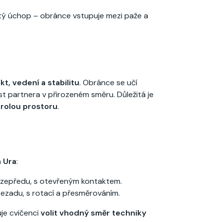
tý úchop – obránce vstupuje mezi paže a
kt, vedení a stabilitu
. Obránce se učí
st partnera v přirozeném směru. Důležitá je
trolou prostoru
.
m Ura
:
 zepředu, s otevřeným kontaktem.
ezadu, s rotací a přesměrováním.
je cvičenci
volit vhodný směr techniky