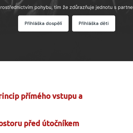
 prostřednictvím pohybu, tím že zdůrazňuje jednotu s partne
Přihláška dospělí
Přihláška děti
rincip přímého vstupu a
ostoru před útočníkem