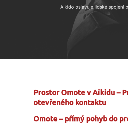
Aikido oslavuje lidské spojení
Prostor Omote v Aikidu – P
otevřeného kontaktu
Omote – přímý pohyb do pr