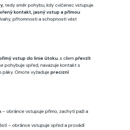
ky
, tedy směr pohybu, kdy cvičenec vstupuje
vřený kontakt, jasný vstup a přímou
vahy, přítomnosti a schopnosti vést
přímý vstup do linie útoku
, s cílem
převzít
se pohybuje vpřed, navazuje kontakt s
bo páky. Omote vyžaduje
precizní
 – obránce vstupuje přímo, zachytí paži a
stí – obránce vstupuje vpřed a provádí