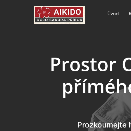
Úvod
Prostor 
příméh
Prozkoumejte h