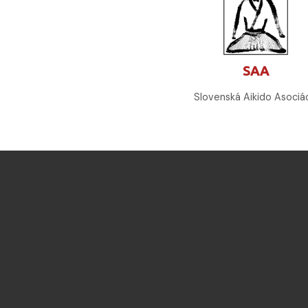
SAA
Slovenská Aikido Asociá