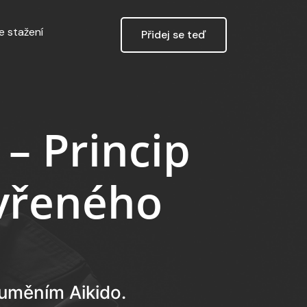
e stažení
Přidej se teď
– Princip
vřeného
 uměním Aikido.