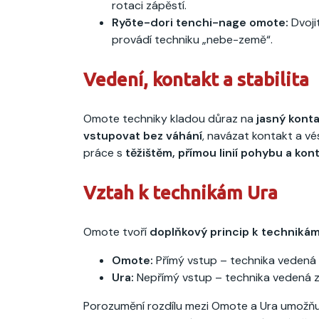
rotaci zápěstí.
Ryōte-dori tenchi-nage omote:
Dvoji
provádí techniku „nebe-země“.
Vedení, kontakt a stabilita
Omote techniky kladou důraz na
jasný konta
vstupovat bez váhání
, navázat kontakt a vé
práce s
těžištěm, přímou linií pohybu a kon
Vztah k technikám Ura
Omote tvoří
doplňkový princip k techniká
Omote:
Přímý vstup – technika vedená
Ura:
Nepřímý vstup – technika vedená z
Porozumění rozdílu mezi Omote a Ura umožňu