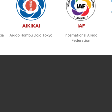
AIKIKAI
IAF
cia
Aikido Hombu Dojo Tokyo
International Aikido
Federation