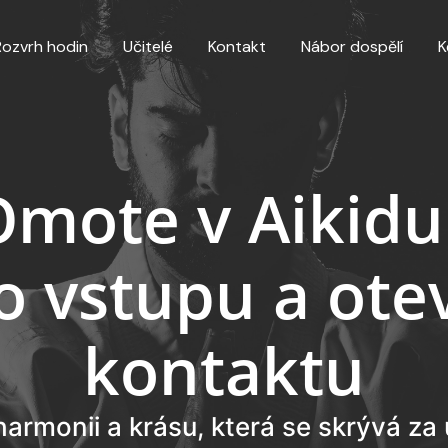
Rozvrh hodin
Učitelé
Kontakt
Nábor dospělí
K
Omote v Aikidu 
o vstupu a ote
kontaktu
armonii a krásu, která se skrývá za