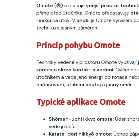
Omote
(表) označuje
vnější prostor techni
přímo před útočníka. Omote představuje
ote
reakci
na útok. V aikidu je Omote výrazem od
techniku s jasným záměrem.
Princip pohybu Omote
Techniky vedené v prostoru Omote využívají
kontrolu skrze kontakt a vedení
. Cvičenec 
útočníkem a vede jeho energii do rotace ne
načasování, stabilní postoj a jasný směr
.
Typické aplikace Omote
Shōmen-uchi ikkyo omote:
Úder shora
vede ji dolů.
Katate-dori nikkyō omote:
Úchop zápě