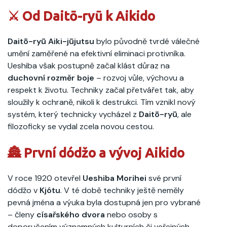
⚔️ Od Daitō-ryū k Aikido
Daitō-ryū
Aiki-jūjutsu
bylo původně tvrdé válečné
umění zaměřené na efektivní eliminaci protivníka.
Ueshiba však postupně začal klást důraz na
duchovní rozměr
boje
– rozvoj vůle, výchovu a
respekt k životu. Techniky začal přetvářet tak, aby
sloužily k ochraně, nikoli k destrukci. Tím vznikl nový
systém, který technicky vycházel z
Daitō-ryū
, ale
filozoficky se vydal zcela novou cestou.
🏯 První dódžo a vývoj Aikido
V roce 1920 otevřel
Ueshiba Morihei
své první
dódžo v
Kjótu
. V té době techniky ještě neměly
pevná jména a výuka byla dostupná jen pro vybrané
– členy
císařského dvora
nebo osoby s
doporučením významných kulturních či veřejných