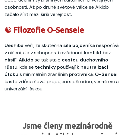
osobností. Až po druhé světové válce se Aikido
začalo šířit mezi širší veřejnost.
☯️ Filozofie O-Senseie
Ueshiba
věřil, že skutečná
síla bojovníka
nespočívá
v ničení, ale v schopnosti ovládnout
konflikt
bez
násilí
.
Aikido
se tak stalo
cestou duchovního
růstu
, kde se
techniky
používají k
neutralizaci
útoku
s minimálním zraněním
protivníka
.
O-Sensei
často zdůrazňoval propojení s přírodou, vesmírem a
univerzální láskou.
Jsme členy mezinárodně