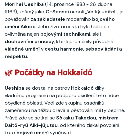
Morihei Ueshiba
(14. prosince 1883 - 26. dubna
1969), známý jako
O-Sensei
neboli
„Velký učitel“
, je
považován za
zakladatele
moderního
bojového
umění
Aikido
. Jeho životní cesta byla hluboce
ovlivněna nejen
bojovými technikami
, ale i
duchovními principy
, které proměnily původně
válečné umění
v
cestu harmonie
,
sebeovládání
a
respektu
.
🌿 Počátky na Hokkaidó
Ueshiba
se dostal na ostrov
Hokkaidó
díky
vládnímu programu na podporu osídlení této řídce
obydlené oblasti. Vedl zde skupinu osadníků
zaměřenou na těžbu dřeva a pěstování máty peprné.
Právě zde se setkal se
Sókaku Takedou
,
mistrem
Daitō-ryū Aiki-jūjutsu
, od kterého získal povolení
toto
bojové umění
vyučovat.