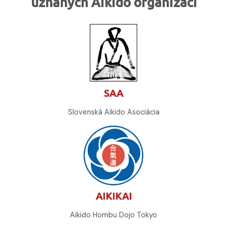
uznaných Aikido organizací
SAA
Slovenská Aikido Asociácia
AIKIKAI
Aikido Hombu Dojo Tokyo